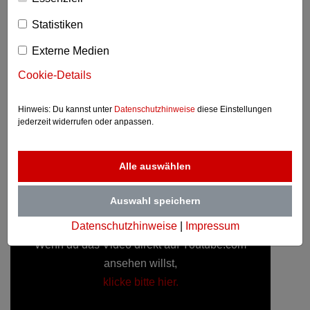
Statistiken
Wenn du Inhalte von YouTube.com hier
Externe Medien
anzeigen möchtest, klicke auf folgende
Schaltfläche. Dies gilt für alle Videos, die auf
Cookie-Details
dieser Website eingebettet wurden für die
Hinweis: Du kannst unter
Datenschutzhinweise
diese Einstellungen
Dauer der Sitzung.
jederzeit widerrufen oder anpassen.
Alle auswählen
Akzeptieren und Video anzeigen
Auswahl speichern
Datenschutzhinweise
|
Impressum
Wenn du das Video direkt auf Youtube.com
ansehen willst,
klicke bitte hier.