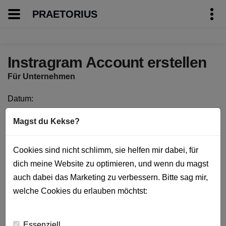
PRAETORIUS
Instragram Account erstellen
Für Unternehmen
Datum
Magst du Kekse?
von
Michael Praetorius
Cookies sind nicht schlimm, sie helfen mir dabei, für
dich meine Website zu optimieren, und wenn du magst
auch dabei das Marketing zu verbessern. Bitte sag mir,
Mit dem Aufruf des Videos erklärst du dich
welche Cookies du erlauben möchtst:
einverstanden, dass deine Daten an YouTube
übermittelt werden und dass du die
Essenziell
Datenschutzerklärung
gelesen hast.