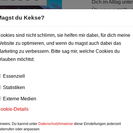
Dich im Alltag unte
Übungen setzt Du d
Magst du Kekse?
Unternehmen um.
ookies sind nicht schlimm, sie helfen mir dabei, für dich meine
Video-Kur
ebsite zu optimieren, und wenn du magst auch dabei das
arketing zu verbessern. Bitte sag mir, welche Cookies du
Buch bei 
rlauben möchtst:
Hörbuch be
Essenziell
Statistiken
Externe Medien
ookie-Details
inweis: Du kannst unter
Datenschutzhinweise
diese Einstellungen jederzeit
Vorlagen und P
iderrufen oder anpassen.