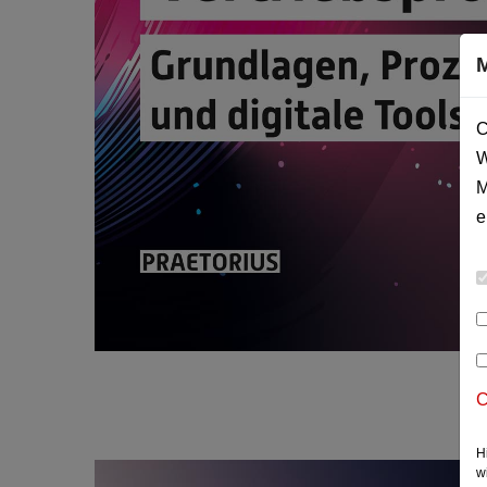
C
W
M
e
C
H
w