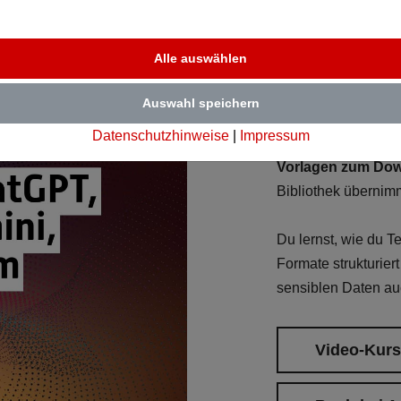
59,00 EUR
(zzgl. 19 % 
Prompt S
Alle auswählen
Dieser Onlinekurs ze
Auswahl speichern
professionelle Cont
Datenschutzhinweise
|
Impressum
klaren
Videoanlei
Vorlagen zum Do
Bibliothek übernim
Du lernst, wie du Te
Formate strukturiert
sensiblen Daten auc
Video-Kur