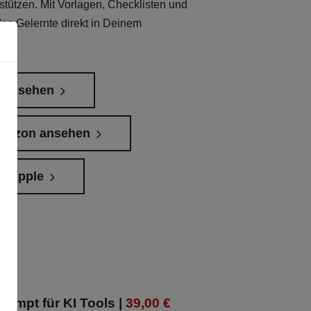
rstützen. Mit Vorlagen, Checklisten und
as Gelernte direkt in Deinem
s ansehen
amazon ansehen
i Apple
rompt für KI Tools |
39,00 €