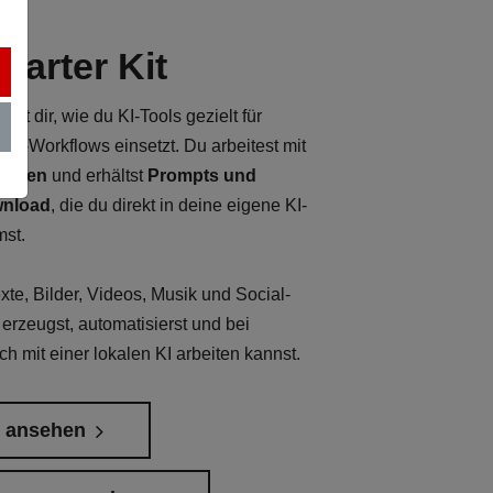
UST.)
tarter Kit
igt dir, wie du KI-Tools gezielt für
ent-Workflows einsetzt. Du arbeitest mit
tungen
und erhältst
Prompts und
wnload
, die du direkt in deine eigene KI-
mst.
xte, Bilder, Videos, Musik und Social-
 erzeugst, automatisierst und bei
h mit einer lokalen KI arbeiten kannst.
s ansehen