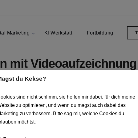
tal Marketing
KI Werkstatt
Fortbildung
T
on mit Videoaufzeichnung
Magst du Kekse?
ung
 bei deiner nächsten Produktvors
ookies sind nicht schlimm, sie helfen mir dabei, für dich meine
ebsite zu optimieren, und wenn du magst auch dabei das
arketing zu verbessern. Bitte sag mir, welche Cookies du
öchten, sind wir der perfekte
Produktmanager
und Marketi
rlauben möchtst:
d Live-Streaming deiner
umfangreichen Publikum zeige
fassen deine
spezialisierten Angebot. Uns