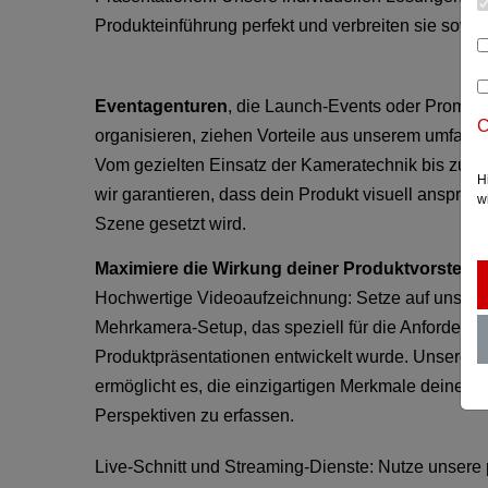
Produkteinführung perfekt und verbreiten sie sowohl
Eventagenturen
, die Launch-Events oder Promot
C
organisieren, ziehen Vorteile aus unserem umfas
Vom gezielten Einsatz der Kameratechnik bis zur s
H
wir garantieren, dass dein Produkt visuell ansprec
w
Szene gesetzt wird.
Maximiere die Wirkung deiner Produktvorstellu
Hochwertige Videoaufzeichnung: Setze auf unser
Mehrkamera-Setup, das speziell für die Anforderu
Produktpräsentationen entwickelt wurde. Unsere for
ermöglicht es, die einzigartigen Merkmale deiner 
Perspektiven zu erfassen.
Live-Schnitt und Streaming-Dienste: Nutze unsere 