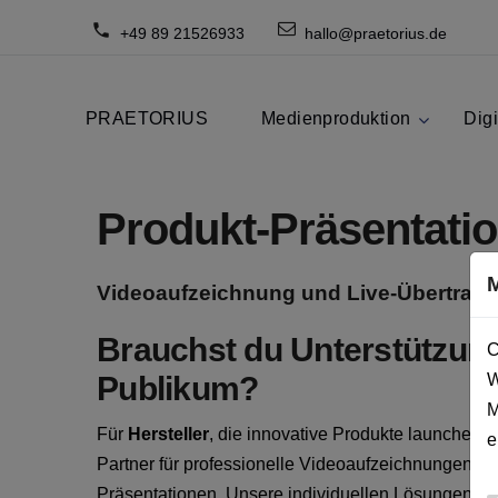
+49 89 21526933
hallo@praetorius.de
PRAETORIUS
Medienproduktion
Digi
Produkt-Präsentati
Videoaufzeichnung und Live-Übertrag
Brauchst du Unterstützung
C
Publikum?
W
M
Für
Hersteller
, die innovative Produkte launchen m
e
Partner für professionelle Videoaufzeichnungen un
Präsentationen. Unsere individuellen Lösungen er