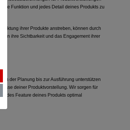
, jede Funktion und jedes Detail deines Produkts zu
ermarktung ihrer Produkte anstreben, können durch
onen ihre Sichtbarkeit und das Engagement ihrer
on der Planung bis zur Ausführung unterstützen
 Phase deiner Produktvorstellung. Wir sorgen für
ie jedes Feature deines Produkts optimal