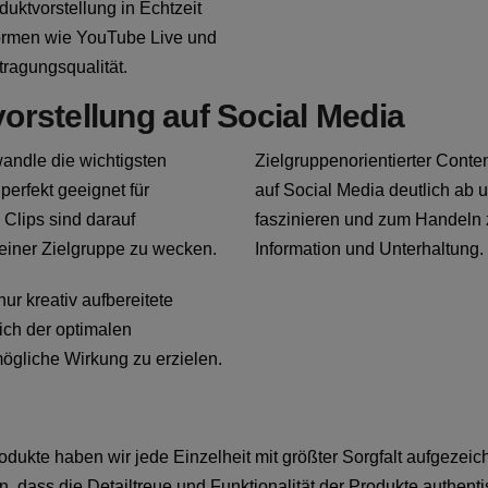
uktvorstellung in Echtzeit
formen wie YouTube Live und
tragungsqualität.
orstellung auf Social Media
wandle die wichtigsten
Zielgruppenorientierter Conte
perfekt geeignet für
auf Social Media deutlich ab 
 Clips sind darauf
faszinieren und zum Handeln 
deiner Zielgruppe zu wecken.
Information und Unterhaltung.
ur kreativ aufbereitete
ich der optimalen
mögliche Wirkung zu erzielen.
dukte haben wir jede Einzelheit mit größter Sorgfalt aufgezei
n, dass die Detailtreue und Funktionalität der Produkte authen