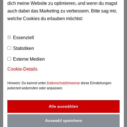
dich meine Website zu optimieren, und wenn du magst
auch dabei das Marketing zu verbessern. Bitte sag mir,
(zzgl. 19 % UST.)
welche Cookies du erlauben möchtst:
REFERENTEN
Essenziell
Statistiken
Externe Medien
Cookie-Details
Hinweis: Du kannst unter
Datenschutzhinweise
diese Einstellungen
jederzeit widerrufen oder anpassen.
Alle auswählen
Viktor Worms
Auswahl speichern
Viktor Worms ist ein renommierter deutscher Medienprofi