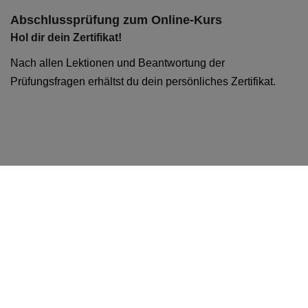
Abschlussprüfung zum Online-Kurs
Hol dir dein Zertifikat!
Nach allen Lektionen und Beantwortung der
Prüfungsfragen erhältst du dein persönliches Zertifikat.
Impressum
Praetorius GmbH
Pestalozzistraße 38
80469 München
Handelsregister München, HRB 256033