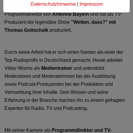
Datenschutzhinweise
|
Impressum
mit langjähriger Erfahrung in der Branche. Er war
Programmdirektor von
Antenne Bayern
und hat als TV-
Produzent die legendäre Show
"Wetten, dass?" mit
Thomas Gottschalk
produziert.
Durch seine Arbeit hat er sich einen Namen als einer der
Top-Radioprofis in Deutschland gemacht. Heute arbeitet
Viktor Worms als
Medientrainer
und unterstützt
Moderatoren und Moderatorinnen bei der Ausbildung
sowie Podcast-Produzenten bei der Produktion und
Vermarktung ihrer Inhalte. Sein Wissen und seine
Erfahrung in der Branche machen ihn zu einem gefragten
Experten für Radio, TV und Podcasting.
Mit seiner Karriere als
Programmdirektor und TV-