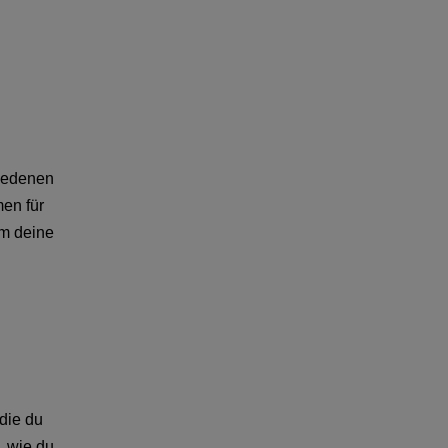
hiedenen
men für
um deine
die du
, wie du