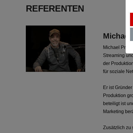
REFERENTEN
Michael
Michael Praeto
Streaming und 
der Produktio
für soziale Ne
Er ist Gründe
Produktion gr
beteiligt ist 
Marketing berä
Zusätzlich zu 