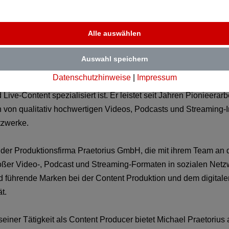
Alle auswählen
 Praetorius
Auswahl speichern
Datenschutzhinweise
|
Impressum
rius ist Medienproduzent und Digital Marketing Stratege, der a
Live-Content spezialisiert ist. Er leistet seit Jahren Pionieerarb
n von qualitativ hochwertigen Videos, Podcasts und Streaming-I
tzwerke.
r der Produktionsfirma Praetorius GmbH, die mit ihrem Team an 
oßer Video-, Podcast und Streaming-Formaten in sozialen Net
und führende Marken bei der Content Produktion und dem digitale
t.
seiner Tätigkeit als Content Producer bietet Michael Praetorius