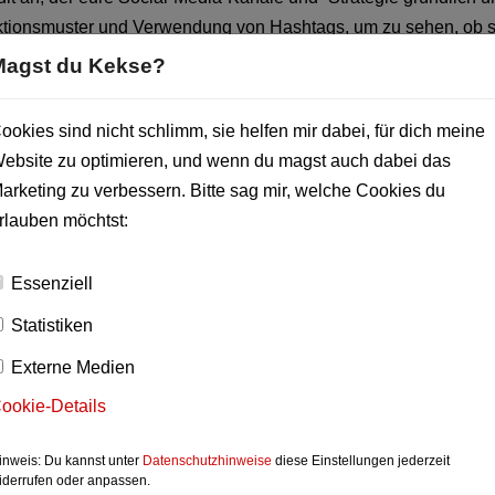
eraktionsmuster und Verwendung von Hashtags, um zu sehen, ob s
hältst wertvolle Video-Lektionen, die dir bei der Überprüfung der
Magst du Kekse?
unde.
ookies sind nicht schlimm, sie helfen mir dabei, für dich meine
Ihre Social-Media-Präsenz maximalen Nutzen bringt und Ihr
ebsite zu optimieren, und wenn du magst auch dabei das
ich ist. Lassen Sie uns gemeinsam Ihre Social-Media-Präsenz a
arketing zu verbessern. Bitte sag mir, welche Cookies du
rlauben möchtst:
cial
Prüfung mit Zertifikat.
Essenziell
Statistiken
Externe Medien
 EUR
(zzgl. 19 % UST.)
ookie-Details
inweis: Du kannst unter
Datenschutzhinweise
diese Einstellungen jederzeit
iderrufen oder anpassen.