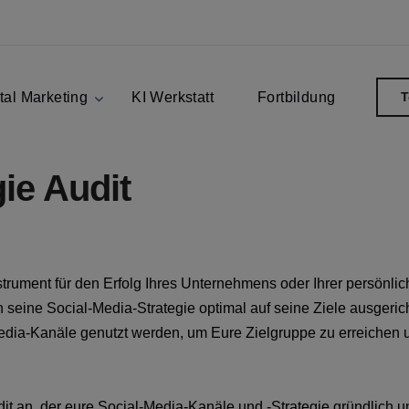
tal Marketing
KI Werkstatt
Fortbildung
T
ie Audit
strument für den Erfolg Ihres Unternehmens oder Ihrer persönli
seine Social-Media-Strategie optimal auf seine Ziele ausgerich
-Media-Kanäle genutzt werden, um Eure Zielgruppe zu erreichen 
t an, der eure Social-Media-Kanäle und -Strategie gründlich un