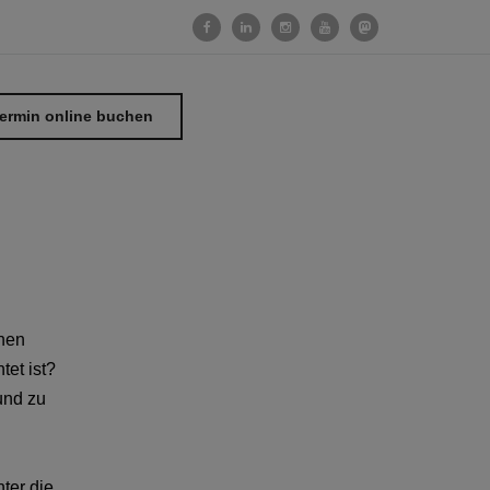
ermin online buchen
chen
tet ist?
und zu
ter die